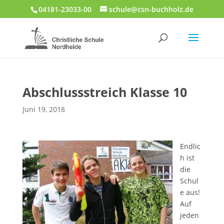
04181-23033-00
schule@csn-buchholz.de
Abschlussstreich Klasse 10
Juni 19, 2018
Endlic
h ist
die
Schul
e aus!
Auf
jeden