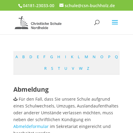
04181-23033-00
schule@csn-buchholz.de
A
B
D
E
F
G
H
I
K
L
M
N
O
P
Q
R
S
T
U
V
W
Z
Abmeldung
Für den Fall, dass Sie unsere Schule aufgrund
eines Schulwechsels, Umzuges, Auslandaufenthaltes
oder anderer Umstände verlassen möchten, muss
neben der schriftlichen Kündigung ein
Abmeldeformular
im Sekretariat eingereicht und