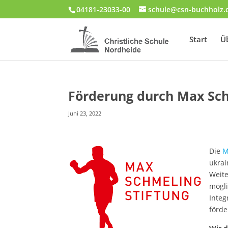
04181-23033-00
schule@csn-buchholz.
Start
Ü
Förderung durch Max Sch
Juni 23, 2022
Die
M
ukrai
Weite
mögli
Integ
förde