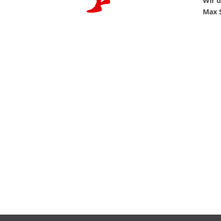
Wir 
Max S