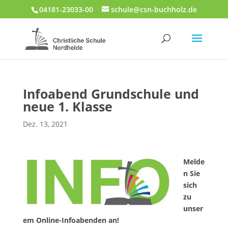
04181-23033-00
schule@csn-buchholz.de
Infoabend Grundschule und
neue 1. Klasse
Dez. 13, 2021
Melde
n Sie
sich
zu
unser
em Online-Infoabenden an!