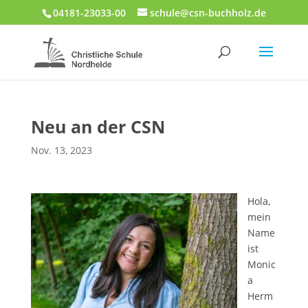
04181-23033-00
schule@csn-buchholz.de
Neu an der CSN
Nov. 13, 2023
Hola,
mein
Name
ist
Monic
a
Herm