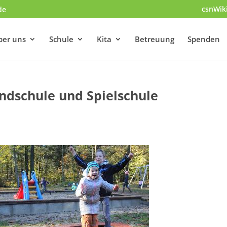
csnWik
de
ber uns
Schule
Kita
Betreuung
Spenden
ndschule und Spielschule