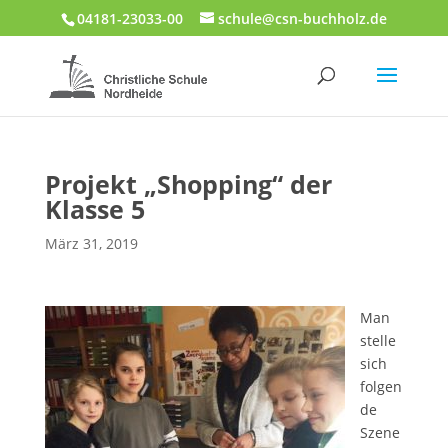
04181-23033-00
schule@csn-buchholz.de
Projekt „Shopping“ der
Klasse 5
März 31, 2019
Man
stelle
sich
folgen
de
Szene