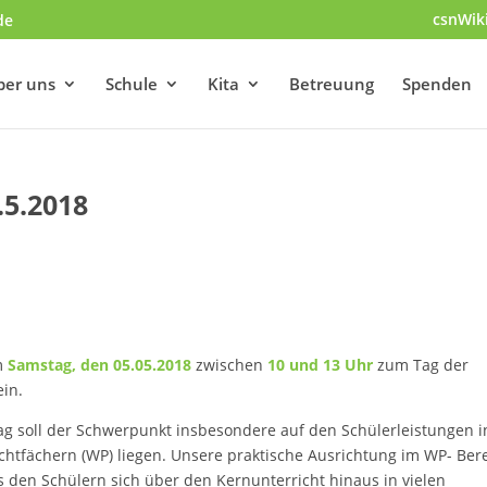
csnWik
de
ber uns
Schule
Kita
Betreuung
Spenden
.5.2018
m
Samstag, den 05.05.2018
zwischen
10 und 13 Uhr
zum Tag der
ein.
g soll der Schwerpunkt insbesondere auf den Schülerleistungen i
chtfächern (WP) liegen. Unsere praktische Ausrichtung im WP- Ber
s den Schülern sich über den Kernunterricht hinaus in vielen