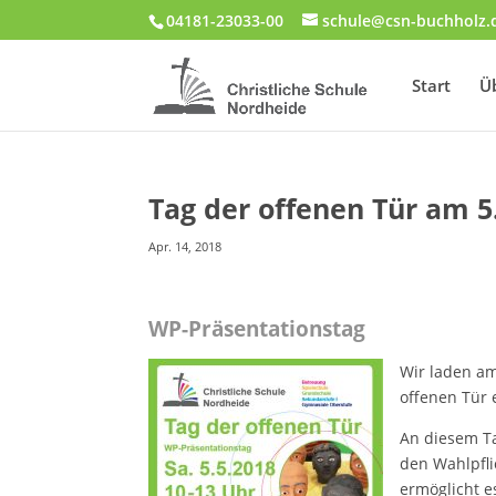
04181-23033-00
schule@csn-buchholz.
Start
Ü
Tag der offenen Tür am 5
Apr. 14, 2018
WP-Präsentationstag
Wir laden
a
offenen Tür 
An diesem Ta
den Wahlpfli
ermöglicht e