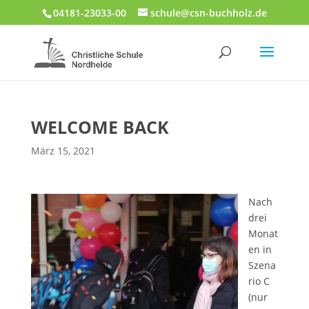
04181-23033-00
schule@csn-buchholz.de
WELCOME BACK
März 15, 2021
Nach
drei
Monat
en in
Szena
rio C
(nur