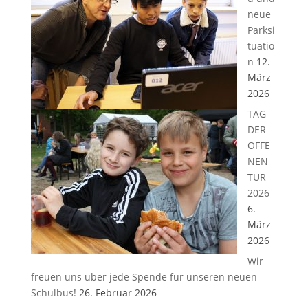
neue
Parksi
tuatio
n
12.
März
2026
TAG
DER
OFFE
NEN
TÜR
2026
6.
März
2026
Wir
freuen uns über jede Spende für unseren neuen
Schulbus!
26. Februar 2026