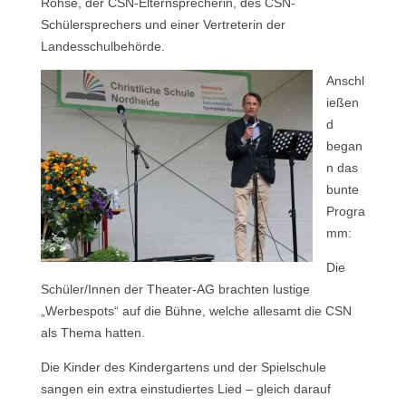
Röhse, der CSN-Elternsprecherin, des CSN-
Schülersprechers und einer Vertreterin der
Landesschulbehörde.
Anschl
ießen
d
began
n das
bunte
Progra
mm:
Die
Schüler/Innen der Theater-AG brachten lustige
„Werbespots“ auf die Bühne, welche allesamt die CSN
als Thema hatten.
Die Kinder des Kindergartens und der Spielschule
sangen ein extra einstudiertes Lied – gleich darauf