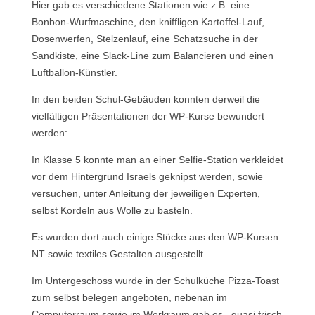
Hier gab es verschiedene Stationen wie z.B. eine
Bonbon-Wurfmaschine, den kniffligen Kartoffel-Lauf,
Dosenwerfen, Stelzenlauf, eine Schatzsuche in der
Sandkiste, eine Slack-Line zum Balancieren und einen
Luftballon-Künstler.
In den beiden Schul-Gebäuden konnten derweil die
vielfältigen Präsentationen der WP-Kurse bewundert
werden:
In Klasse 5 konnte man an einer Selfie-Station verkleidet
vor dem Hintergrund Israels geknipst werden, sowie
versuchen, unter Anleitung der jeweiligen Experten,
selbst Kordeln aus Wolle zu basteln.
Es wurden dort auch einige Stücke aus den WP-Kursen
NT sowie textiles Gestalten ausgestellt.
Im Untergeschoss wurde in der Schulküche Pizza-Toast
zum selbst belegen angeboten, nebenan im
Computerraum sowie im Werkraum gab es –quasi frisch