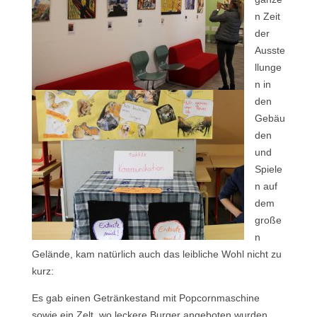
n Zeit
der
Ausste
llunge
n in
den
Gebäu
den
und
Spiele
n auf
dem
große
n
Gelände, kam natürlich auch das leibliche Wohl nicht zu
kurz:
Es gab einen Getränkestand mit Popcornmaschine
sowie ein Zelt, wo leckere Burger angeboten wurden.