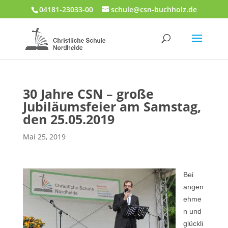
04181-23033-00
schule@csn-buchholz.de
30 Jahre CSN – große
Jubiläumsfeier am Samstag,
den 25.05.2019
Mai 25, 2019
Bei
angen
ehme
n und
glückli