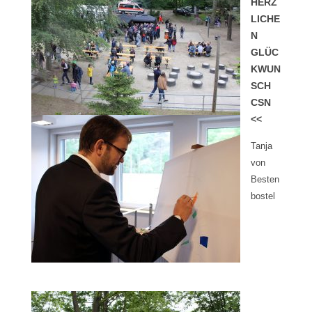
HERZ
LICHE
N
GLÜC
KWUN
SCH
CSN
<<
Tanja
von
Besten
bostel