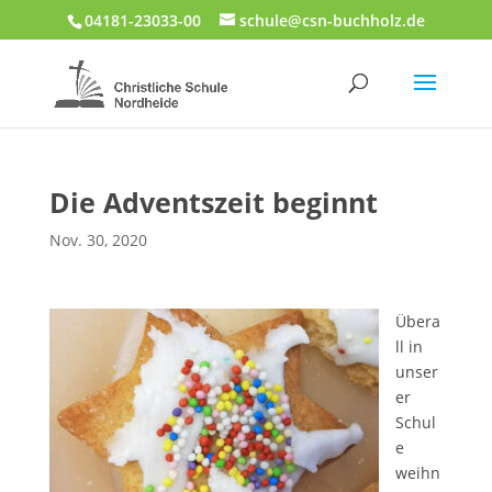
04181-23033-00
schule@csn-buchholz.de
Die Adventszeit beginnt
Nov. 30, 2020
Übera
ll in
unser
er
Schul
e
weihn