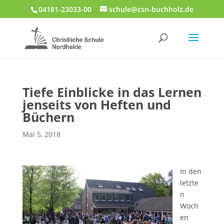
04181-23033-00
schule@csn-buchholz.de
Tiefe Einblicke in das Lernen
jenseits von Heften und
Büchern
Mai 5, 2018
In den
letzte
n
Woch
en