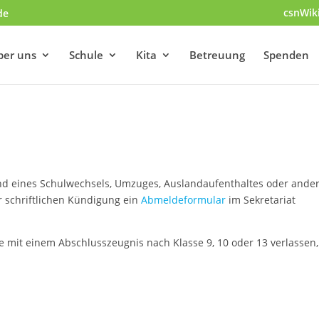
csnWik
de
ber uns
Schule
Kita
Betreuung
Spenden
und eines Schulwechsels, Umzuges, Auslandaufenthaltes oder ande
 schriftlichen Kündigung ein
Abmeldeformular
im Sekretariat
 mit einem Abschlusszeugnis nach Klasse 9, 10 oder 13 verlassen,