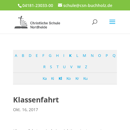
04181-23033-00
schule@csn-buchholz.de
A
B
D
E
F
G
H
I
K
L
M
N
O
P
Q
R
S
T
U
V
W
Z
Ka
Ki
Kl
Ko
Kr
Ku
Klassenfahrt
Okt. 16, 2017