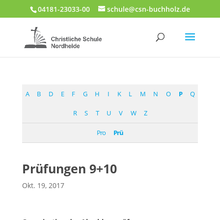
04181-23033-00
schule@csn-buchholz.de
A
B
D
E
F
G
H
I
K
L
M
N
O
P
Q
R
S
T
U
V
W
Z
Pro
Prü
Prüfungen 9+10
Okt. 19, 2017