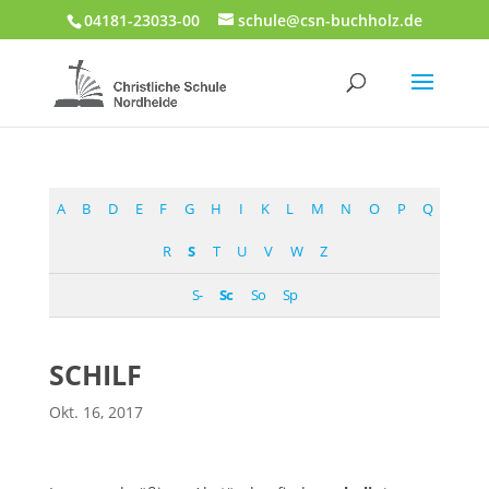
04181-23033-00
schule@csn-buchholz.de
A
B
D
E
F
G
H
I
K
L
M
N
O
P
Q
R
S
T
U
V
W
Z
S-
Sc
So
Sp
SCHILF
Okt. 16, 2017