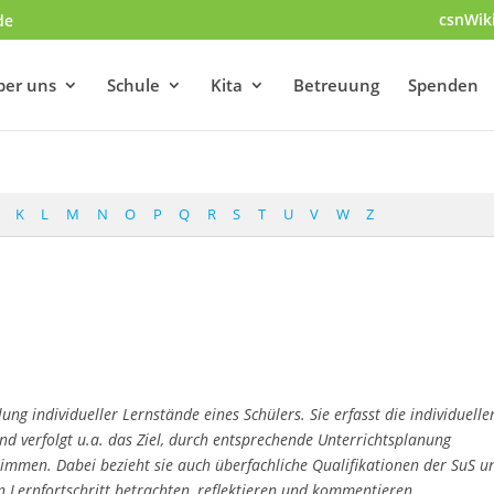
csnWik
de
ber uns
Schule
Kita
Betreuung
Spenden
K
L
M
N
O
P
Q
R
S
T
U
V
W
Z
ng individueller Lernstände eines Schülers. Sie erfasst die individuelle
d verfolgt u.a. das Ziel, durch entsprechende Unterrichtsplanung
mmen. Dabei bezieht sie auch überfachliche Qualifikationen der SuS u
n Lernfortschritt betrachten, reflektieren und kommentieren.