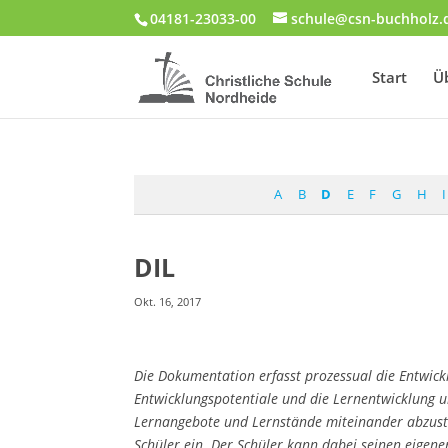
04181-23033-00
schule@csn-buchholz.
Start
Ü
A
B
D
E
F
G
H
I
DIL
Okt. 16, 2017
Die Dokumentation erfasst prozessual die Entwicklu
Entwicklungspotentiale und die Lernentwicklung un
Lernangebote und Lernstände miteinander abzusti
Schüler ein. Der Schüler kann dabei seinen eigene