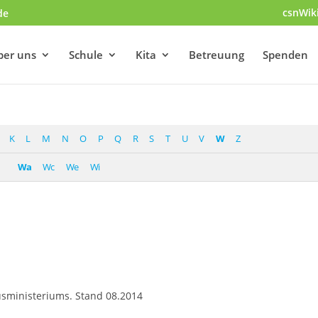
csnWik
de
ber uns
Schule
Kita
Betreuung
Spenden
K
L
M
N
O
P
Q
R
S
T
U
V
W
Z
Wa
Wc
We
Wi
usministeriums. Stand 08.2014