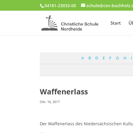
04181-23033-00
schule@csn-buchholz.
Start
Ü
A
B
D
E
F
G
H
I
Waffenerlass
Okt. 16, 2017
Der Waffenerlass des Niedersächsischen Kult