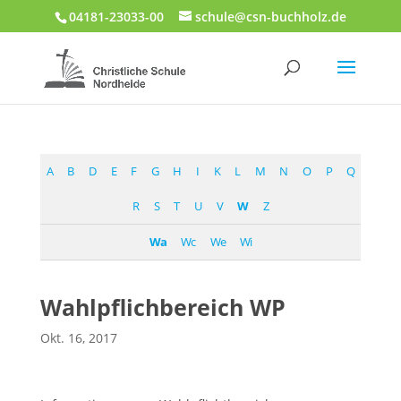
04181-23033-00
schule@csn-buchholz.de
A
B
D
E
F
G
H
I
K
L
M
N
O
P
Q
R
S
T
U
V
W
Z
Wa
Wc
We
Wi
Wahlpflichbereich WP
Okt. 16, 2017